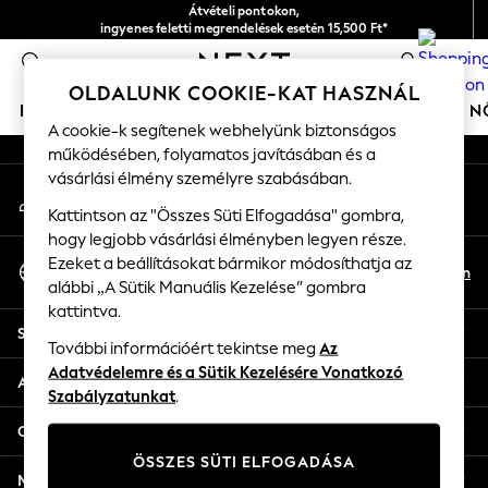
Átvételi pontokon,
An error occurred on client
ingyenes feletti megrendelések esetén 15,500 Ft*
Könnyű visszaküldés*
0
Közösségi hálózataink
OLDALUNK COOKIE-KAT HASZNÁL
ISKOLAI VISELET
LÁNYOK
FIÚK
BABÁKNAK
N
A cookie-k segítenek webhelyünk biztonságos
működésében, folyamatos javításában és a
SCHOOLWEAR
vásárlási élmény személyre szabásában.
Saját fiók
All Boys Schoolwear
Jelentkezzen be a Fiókba
Kattintson az "Összes Süti Elfogadása" gombra,
Shoes
hogy legjobb vásárlási élményben legyen része.
Trousers
Válassza A Nyelveket
Ezeket a beállításokat bármikor módosíthatja az
Shorts
Hu
En
alábbi „A Sütik Manuális Kezelése” gombra
Magyar
Shirts
kattintva.
Polo Shirts
Súgó
Sweatshirts & Jumpers
További információért tekintse meg
Az
Adatvédelemre és a Sütik Kezelésére Vonatkozó
Coats & Jackets
Adatvédelem és jogi
Szabályzatunkat
.
Underwear
Socks
Osztályok
Multipacks
ÖSSZES SÜTI ELFOGADÁSA
All Boys Sport & Swimwear
Más szolgáltatások