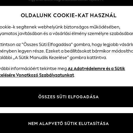
Könnyű visszaküldés*
OLDALUNK COOKIE-KAT HASZNÁL
Elfogadjuk
cookie-k segítenek webhelyünk biztonságos működésében,
lyamatos javításában és a vásárlási élmény személyre szabásába
BABÁKNAK
NŐI
FÉRFIAK
KE
ttintson az "Összes Süti Elfogadása" gombra, hogy legjobb vásárl
ményben legyen része. Ezeket a beállításokat bármikor módosítha
alábbi „A Sütik Manuális Kezelése” gombra kattintva.
QADIN GEYIMI VƏ AKSESUAR ENDIRIMI
(44413)
vábbi információért tekintse meg
Az Adatvédelemre és a Sütik
zelésére Vonatkozó Szabályzatunkat
.
ÖSSZES SÜTI ELFOGADÁSA
és pólók
Ingek és blúzok
farmernadrágok
Leggingek és
Kabátok és
Fehé
& Nadrágok
sportnadrágok
dzsekik
NEM ALAPVETŐ SÜTIK ELUTASÍTÁSA
Méret
Kategória
Márka