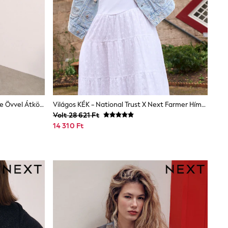
Burgundia Piros - Friends Like These Övvel Átköthető, Boucle Texturált Midi Kabát
Világos KÉK - National Trust X Next Farmer Hímzett Steppelt Mellény
Volt 28 621 Ft
14 310 Ft