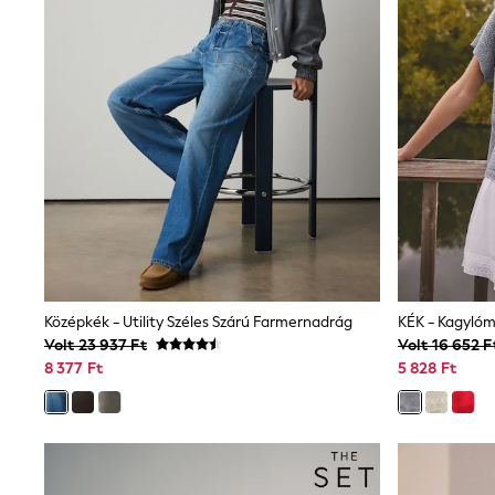
Sunglasses
T-Shirts
Vests
Boys Holiday Shop
All swimwear
Ponchos & Toweling sets
Sun Hats & Caps
Polo Shirts
Rash Vests
Sandals & Sliders
Shirts
Shorts
Sunglasses
Sunsafe Swimwear
Swimshorts
Középkék - Utility Széles Szárú Farmernadrág
KÉK - Kagylóm
Tops & T-Shirts
Volt 23 937 Ft
Volt 16 652 F
Girls Holiday Shop
8 377 Ft
5 828 Ft
All swimwear
Beach Dresses & Kaftans
Dresses
Sun Hats & Caps
Jumpsuits & Playsuits
Rash Vests