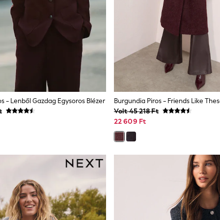
os - Lenből Gazdag Egysoros Blézer
t
Volt 45 218 Ft
22 609 Ft