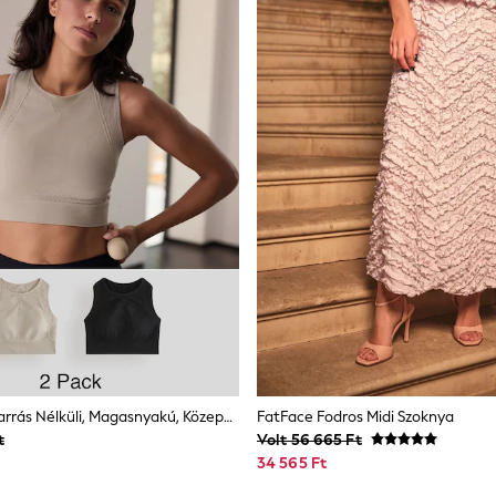
Fekete/Kő - Varrás Nélküli, Magasnyakú, Közepes Tartású Sportmelltartók 2 Csomag
FatFace Fodros Midi Szoknya
t
Volt 56 665 Ft
34 565 Ft