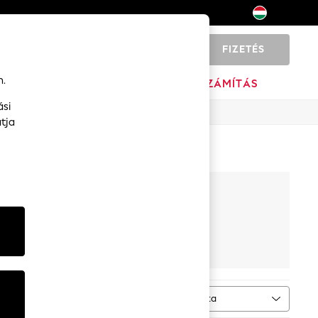
FIZETÉS
0
n.
ZDŐ OLDAL
MÁRKA
KISZÁMÍTÁS
ási
tja
rneműk
Cipők
Fajta
TÖBB