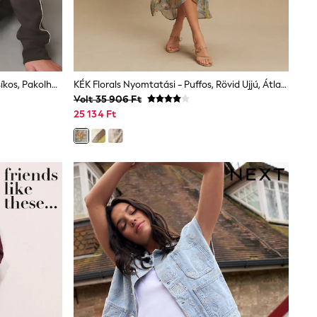
Csokoládé Barna - Slinky Oldalsó Csíkos, Pakolható Kámzsanyakú
KÉK Florals Nyomtatási - Puffos, Rövid Ujjú, Átlapolt, Alkalmi Midi Ruha
Volt 35 906 Ft
25 134 Ft