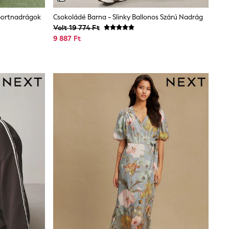
portnadrágok
Csokoládé Barna - Slinky Ballonos Szárú Nadrág
Volt 19 774 Ft
9 887 Ft