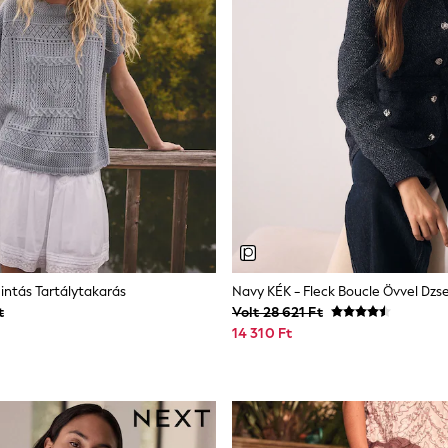
intás Tartálytakarás
Navy KÉK - Fleck Boucle Övvel Dzse
t
Volt 28 621 Ft
14 310 Ft