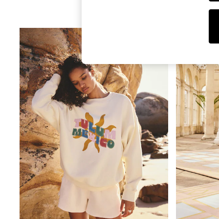
Tops
Shorts
Joggers
adidas
Nike
All Girls Schoolwear
Shoes
Dresses
Trousers
Skirts
Shirts
Polo Shirts
Sweatshirts
Cardigans
Coats & Jackets
Underwear
Socks & Tights
Multipacks
All Girls Sports & Swimwear
Trainers & Pumps
Swimwear
Tops
Leggings
Shorts