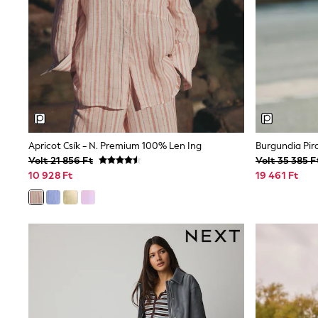
Beach Dresses & Kaftans
Dresses
Flip Flops
Sliders
Jumpsuits & Playsuits
Linen Collection
Sandals
Shorts
Trousers
Sun Hats & Caps
Tops & T-Shirts
Apricot Csík - N. Premium 100% Len Ing
Burgundia Pir
Sunglasses
Volt 21 856 Ft
Volt 35 385 F
Men's Holiday Shop
10 928 Ft
19 461 Ft
All Swimwear
Accessories
Bags & Luggage
Footwear
Hats
Linen Collection
Loafers
Polo Shirts
Sandals & Flipflops
Shirts
Shorts