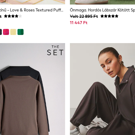
Peach Rózsaszínű - Love & Roses Textured Puffos Ujj Kerek Nyakú Midi Ruha
Önmaga. Hordós Lábszár Kötött S
t
Volt 22 895 Ft
11 447 Ft