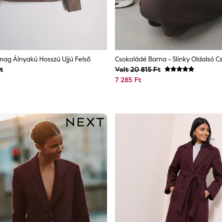
mag Álnyakú Hosszú Ujjú Felső
t
Volt 20 815 Ft
7 285 Ft