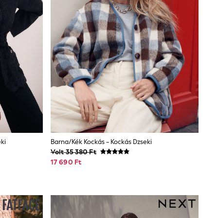
ki
Barna/kék Kockás - Kockás Dzseki
Volt 35 380 Ft
17 690 Ft