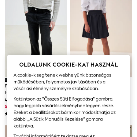
Shorts
Joggers
adidas
Nike
All Girls Schoolwear
Shoes
Dresses
Trousers
Skirts
Shirts
Polo Shirts
OLDALUNK COOKIE-KAT HASZNÁL
Sweatshirts
Cardigans
A cookie-k segítenek webhelyünk biztonságos
Coats & Jackets
működésében, folyamatos javításában és a
Underwear
Faszén Szürke - Flare
Fekete - Felhúzható, Sztreccs,
vásárlási élmény személyre szabásában.
Socks & Tights
Farmernadrág (3-16év)
Buborékos Szegélyű Jersey
Multipacks
Kattintson az "Összes Süti Elfogadása" gombra,
Szoknya (3-17év)
Volt 9 574 Ft - 12 566 Ft
Volt 7 180 Ft - 11 967 Ft
All Girls Sports & Swimwear
hogy legjobb vásárlási élményben legyen része.
Trainers & Pumps
5 265 Ft - 6 911 Ft
3 949 Ft - 6 581 Ft
Swimwear
Ezeket a beállításokat bármikor módosíthatja az
Tops
alábbi „A Sütik Manuális Kezelése” gombra
Leggings
kattintva.
Shorts
Joggers
További információért tekintse meg
Az