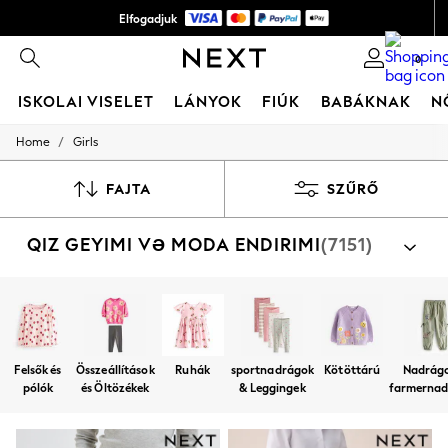
Elfogadjuk
Szerezz 4,500 FT-t le
0
első alkalmazásrendelésed*
ISKOLAI VISELET
LÁNYOK
FIÚK
BABÁKNAK
N
/
Home
Girls
SCHOOLWEAR
All Boys Schoolwear
Shoes
FAJTA
SZŰRŐ
Trousers
Shorts
QIZ GEYIMI VƏ MODA ENDIRIMI
(7151)
Shirts
Polo Shirts
Sweatshirts & Jumpers
Coats & Jackets
Underwear
Socks
Multipacks
Felsők és
Összeállítások
Ruhák
sportnadrágok
Kötöttárú
Nadrág
All Boys Sport & Swimwear
pólók
és Öltözékek
& Leggingek
farmerna
Trainers & Pumps
Swimwear
Tops