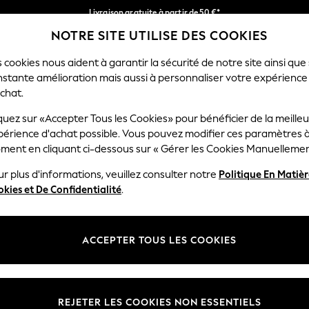
Livraison gratuite à partir de 50 €*
NOTRE SITE UTILISE DES COOKIES
Nous payons tous les frais de douane
Nos réseaux sociaux
 cookies nous aident à garantir la sécurité de notre site ainsi que
nstante amélioration mais aussi à personnaliser votre expérience
GARÇON
BÉBÉ
FEMME
HOM
chat.
quez sur «Accepter Tous les Cookies» pour bénéficier de la meille
Sélectionnez Votre Lang
périence d'achat possible. Vous pouvez modifier ces paramètres à
Français
ment en cliquant ci-dessous sur « Gérer les Cookies Manuellemen
lité et mentions légales
Ministères
r plus d'informations, veuillez consulter notre
Politique En Matiè
kies et De Confidentialité
.
 confidentialité et de cookies
Femme
générales
Homme
ookies manuellement
Garçon
ACCEPTER TOUS LES COOKIES
Fille
Maison
REJETER LES COOKIES NON ESSENTIELS
Bébé