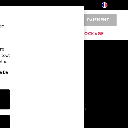
PAIEMENT
0
 sa
ME
MARQUES
DÉSTOCKAGE
ure
ue
Fr
En
 tout
t ».
Autres services
re De
Médias et presse
L'entreprise
NEXT Carrières
Notre programme d’affiliation