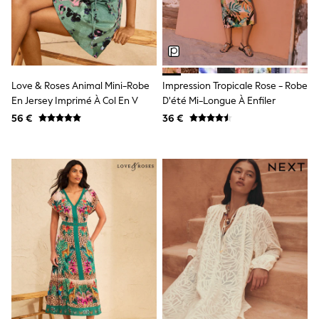
Knitwear
Trousers & Leggings
Sets & Outfits
Tops
Nightwear & Pyjamas
Jumpsuits & Playsuits
Love & Roses Animal Mini-Robe
Impression Tropicale Rose - Robe
Jeans
En Jersey Imprimé À Col En V
D'été Mi-Longue À Enfiler
Shirts & Blouses
Swimwear
56 €
36 €
Sportswear
Dungarees
Multipacks
All Holiday Shop
Tops
Dresses
Shorts
Skirts
Sandals & Sliders
Rash Vests
Sun Safe Swimwear
Sun Hats & Caps
Denim Jackets
Raincoats
Waterproof