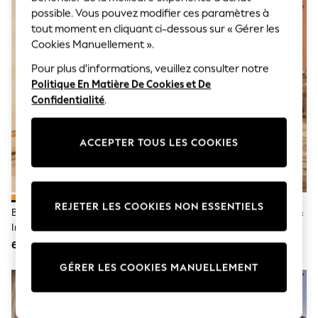
Sunglasses
possible. Vous pouvez modifier ces paramètres à
Men's Holiday Shop
tout moment en cliquant ci-dessous sur « Gérer les
All Swimwear
Accessories
Cookies Manuellement ».
Bags & Luggage
Pour plus d'informations, veuillez consulter notre
Footwear
Hats
Politique En Matière De Cookies et De
Linen Collection
Confidentialité
.
Loafers
Polo Shirts
Sandals & Flipflops
ACCEPTER TOUS LES COOKIES
Shirts
Shorts
Sunglasses
T-Shirts
Vests
REJETER LES COOKIES NON ESSENTIELS
Bordure Avec Ornements
Rouge - Robe Mi-Longue Love &
Boys Holiday Shop
Imprimé Tropicales Orange -
Roses Imprimé Brazilia À
All Swimwear
Love & Roses Robe Mi-Longue
Manches Ballon Et Col En V
62 €
98 €
Ponchos & Toweling sets
En Jersey À Col En V
Sun Hats & Caps
GÉRER LES COOKIES MANUELLEMENT
Polo Shirts
Rash Vests
Sandals & Sliders
Shirts