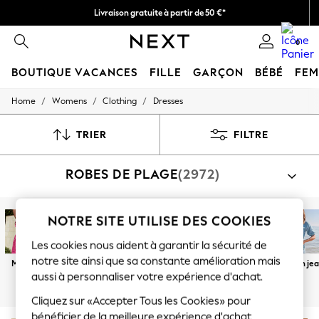
Livraison gratuite à partir de 50 €*
Nous payons tous les frais de douane
0
BOUTIQUE VACANCES
FILLE
GARÇON
BÉBÉ
FE
/
/
/
Home
Womens
Clothing
Dresses
HOLIDAY SHOP
Women's Holiday Shop
All Swimwear
TRIER
FILTRE
All Beachwear
Bags & Accessories
ROBES DE PLAGE
(2972)
Beach Dresses & Kaftans
Dresses
Flip Flops
Sliders
NOTRE SITE UTILISE DES COOKIES
Jumpsuits & Playsuits
Linen Collection
Les cookies nous aident à garantir la sécurité de
Sandals
notre site ainsi que sa constante amélioration mais
Mi-long
Maxi
Robes en lin
Robes à fleurs
Robes
Robes en je
Shorts
aussi à personnaliser votre expérience d'achat.
chemise
Trousers
Sun Hats & Caps
Cliquez sur «Accepter Tous les Cookies» pour
T-Shirts & Vests
bénéficier de la meilleure expérience d'achat