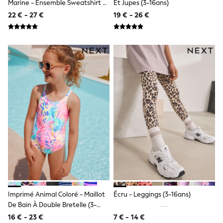
Marine - Ensemble Sweatshirt Et
Et Jupes (3-16ans)
Shackets
Leggings (3mths-7yrs)
22 € - 27 €
19 € - 26 €
Puddlesuits
Gilets
Fleeces
Teddy Borg
Puffers
Snowsuits
All Footwear
New In
Boots
Half Sizes
Slippers
Trainers
Wellies
Wide Fit
Shoes
All Underwear
Nighties
Pyjamas
Robes
Imprimé Animal Coloré - Maillot
Écru - Leggings (3-16ans)
Socks & Tights
De Bain À Double Bretelle (3-
All Bags & Accessories
16yrs)
Bags
16 € - 23 €
7 € - 14 €