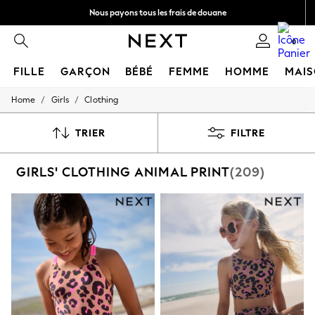
Nous payons tous les frais de douane
Obtenez 10 € de réduction sur votre première commande sur l'appli
0
FILLE
GARÇON
BÉBÉ
FEMME
HOMME
MAI
/
/
Home
Girls
Clothing
HOLIDAY SHOP
Women's Holiday Shop
All Swimwear
TRIER
FILTRE
All Beachwear
Bags & Accessories
GIRLS' CLOTHING ANIMAL PRINT
(209)
Beach Dresses & Kaftans
Dresses
Flip Flops
Sliders
Jumpsuits & Playsuits
Linen Collection
Sandals
Shorts
Trousers
Sun Hats & Caps
T-Shirts & Vests