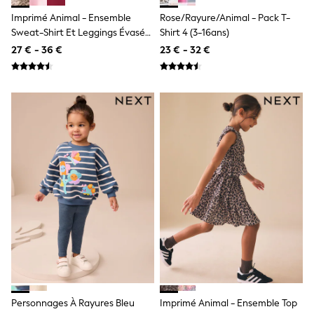
Knitwear
Imprimé Animal - Ensemble
Rose/rayure/Animal - Pack T-
Trousers & Leggings
Sweat-Shirt Et Leggings Évasés
Shirt 4 (3-16ans)
Sets & Outfits
Tops
(3-16ans)
27 € - 36 €
23 € - 32 €
Nightwear & Pyjamas
Jumpsuits & Playsuits
Jeans
Shirts & Blouses
Swimwear
Sportswear
Dungarees
Multipacks
All Holiday Shop
Tops
Dresses
Shorts
Skirts
Sandals & Sliders
Rash Vests
Sun Safe Swimwear
Sun Hats & Caps
Denim Jackets
Raincoats
Personnages À Rayures Bleu
Imprimé Animal - Ensemble Top
Waterproof