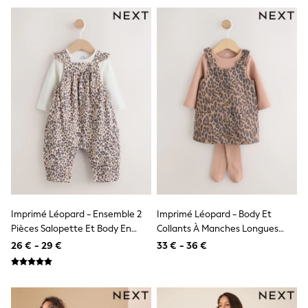
Trending: Clogs
Toy Story
Pokemon
Spiderman
THE SET
All Clothing
T-Shirts
Shorts
Shirts
Kurtas
Sets & Outfits
Trousers & Chinos
Sweatshirts & Hoodies
Knitwear & Sweaters
Tops
Coats & Jackets
Jeans
Imprimé Léopard - Ensemble 2
Imprimé Léopard - Body Et
Joggers
Pièces Salopette Et Body En
Collants À Manches Longues
Nightwear & Pyjamas
Jersey Bébé (0mois-2ans)
Tablier Ensemble 3 Pieces
26 € - 29 €
33 € - 36 €
Swimwear
(0mois-2ans)
Suits & Waistcoats
Dungarees
Multipacks
All Holiday Shop