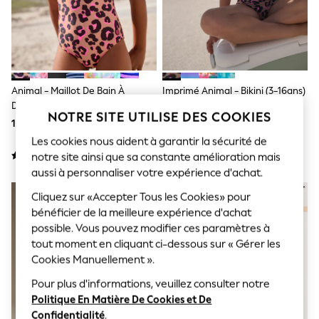
Sunglasses
Men's Holiday Shop
All Swimwear
Accessories
Bags & Luggage
Footwear
Hats
Animal - Maillot De Bain À
Imprimé Animal - Bikini (3-16ans)
Linen Collection
Double Bretelle (3-16yrs)
Loafers
NOTRE SITE UTILISE DES COOKIES
16 € - 23 €
16 € - 23 €
Polo Shirts
Sandals & Flipflops
Les cookies nous aident à garantir la sécurité de
Shirts
notre site ainsi que sa constante amélioration mais
Shorts
aussi à personnaliser votre expérience d'achat.
Sunglasses
T-Shirts
Cliquez sur «Accepter Tous les Cookies» pour
Vests
bénéficier de la meilleure expérience d'achat
Boys Holiday Shop
possible. Vous pouvez modifier ces paramètres à
All Swimwear
tout moment en cliquant ci-dessous sur « Gérer les
Ponchos & Toweling sets
Cookies Manuellement ».
Sun Hats & Caps
Polo Shirts
Pour plus d'informations, veuillez consulter notre
Rash Vests
Politique En Matière De Cookies et De
Sandals & Sliders
Shirts
Confidentialité
.