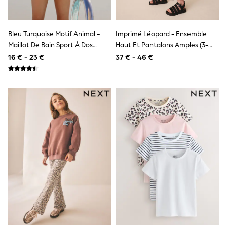
Birkenstock
Crocs
Havaianas
Pour Moi
Bleu Turquoise Motif Animal -
Imprimé Léopard - Ensemble
Rayban
Maillot De Bain Sport À Dos
Haut Et Pantalons Amples (3-
Skechers
Ouvert (3-16ans)
16ans)
16 € - 23 €
37 € - 46 €
GIRLS
New In
New in from Next
New In
Trending: Top & Short Sets
Trending: Clogs
Toy Story
THE SET
First Size - 2 Years
3-5 Years
6-8 Years
10-16 years
All Clothing
T-Shirts
Dresses
Shorts & Skirts
Snowsuits & Coats
Sweatshirts & Hoodies