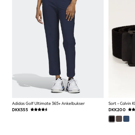
Jumpers & Knitwear
Joggers
Shirts
Trousers & Chinos
Tops
Babygrows & Sleepsuits
Bodysuits & Vests
Jeans
Nightwear & Pyjamas
Shorts
Swimwear
Suits & Waistcoats
Shop All Footwear
New In
Sandals & Clogs
Trainers
Pram Shoes
School Shoes
Adidas Golf Ultimate 365+ Ankelbukser
Sort - Calvin
Slippers
Boots
DKK555
DKK200
Wellies
Wide Fit
All Holiday Shop
Tops & T-Shirts