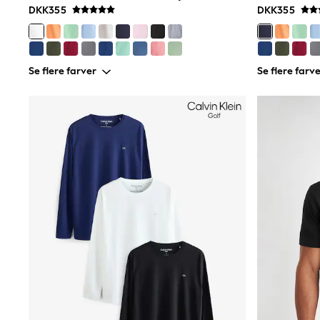
DKK355
DKK355
Bags
Hats
Denim Jackets
Raincoats
Waterproof
Se flere farver
Se flere farv
Shackets
Puddlesuits
Pramsuits
Gilets
Fleeces
Teddy Borg
Puffers
Snowsuits
Shop all
Lilo & Stitch
Bluey
Disney
Peppa Pig
All Girls Sportwear
New In
Trainers
Hoodies & Sweatshirts
Leggings, Joggers & Shorts