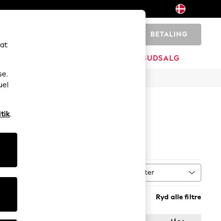
BETALING
0
 at
MÆRKER
OPRYDNINGSUDSALG
se.
uel
tik
.
Sorter
MERE
Ryd alle filtre