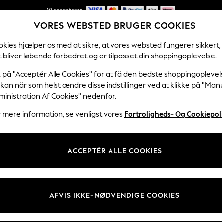
Vi accepterer
VORES WEBSTED BRUGER COOKIES
NYE nemme returneringer*
kies hjælper os med at sikre, at vores websted fungerer sikkert,
 bliver løbende forbedret og er tilpasset din shoppingoplevelse.
KVINDER
MÆND
TIL BOLIGEN
k på "Acceptér Alle Cookies" for at få den bedste shoppingoplevel
kan når som helst ændre disse indstillinger ved at klikke på "Man
ministration Af Cookies" nedenfor.
GOLF
( 931 )
 mere information, se venligst vores
Fortroligheds- Og Cookiepoli
Herrer
Damer
Børn
Calvin Klein
adidas golf
ACCEPTÉR ALLE COOKIES
Størrelse
Kategori
Mærke
AFVIS IKKE-NØDVENDIGE COOKIES