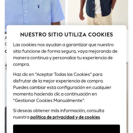
Bodysuits & Vests
Coats & Jackets
Dresses
Jeans
Jumpsuits & Playsuits
Knitwear
NUESTRO SITIO UTILIZA COOKIES
Nightwear & Pyjamas
Azul Claro - Ajuste Regular -
Azul Marino - Ajuste Regular -
Trousers & Leggings
Camisa Oxford De Manga Corta
Camisa Oxford De Manga Corta
Las cookies nos ayudan a garantizar que nuestro
Schoolwear
sitio funcione de forma segura, vaya mejorando de
CLP 55,000
CLP 55,000
Sets & Outfits
manera continua y personalice tu experiencia de
Shirts & Blouses
Shorts & Skirts
compra.
Sportswear
Haz clic en "Aceptar Todas las Cookies" para
Sweatshirts & Hoodies
Swimwear
disfrutar de la mejor experiencia de compra.
T-Shirts
Puedes cambiar esta configuración en cualquier
Tops
momento haciendo clic a continuación en
All Holiday Shop
"Gestionar Cookies Manualmente".
Tops
Dresses
Si deseas obtener más información, consulta
Shorts
nuestra
política de privacidad y de cookies
.
Skirts
Sandals & Sliders
Rash Vests