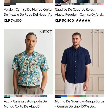
Gap
JoJo Maman Bébé
Verde - Camisa De Manga Corta
Cuadros De Cuadros Rojos -
Mamas & Papas
De Mezcla De Ropa Del Hogar /
Seraphine
Ajuste Regular - Camisa Oxford
The Little White Company
Lino TENCEL™ Lyocell N.
De Manga Corta Con Botones Y
CLP 74,100
CLP 50,800
New Baby Gifting
Premium
Plancha Fácil
Sleepbags
WOMEN
All Women's New In
Summer Top Picks
Top Picks
THE SET
The Occasion Shop
Linen Collection
Summer Footwear
Hardware Detailing
Trending: Summer Blues
Jorts & Bermuda Shorts
Summer Textures
Shop All
Coats & Jackets
Dresses
Azul - Camisa Estampada De
Marina De Guerra - Manga Corta
Hoodies & Sweatshirts
Jeans
Manga Corta De Algodón
- Camisa De Lino 100% De