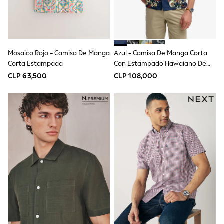
Swimwear
Socks & Tights
Tops & T-Shirts
Trousers & Joggers
All Newborn Clothing
Mosaico Rojo - Camisa De Manga
Azul - Camisa De Manga Corta
Vests
Corta Estampada
Con Estampado Hawaiano De
Sleepsuits
Rompersuits
Superdry
CLP 63,500
CLP 108,000
Socks
Newborn Accessories
All Footwear
First Walkers
All Accessories
Hats
All Nursery
Blankets
Muslins
Towels
All Feeding & Weaning
Bibs
A-Z Brands
aden + anais
Baker by Ted Baker