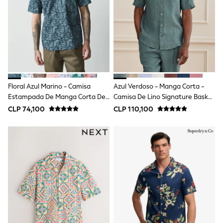
Jackets
Joggers & Shorts
Shirts
BABY
New In
New In: NEXT
0-3 Months
3-6 Months
6-9 Months
Floral Azul Marino - Camisa
Azul Verdoso - Manga Corta -
9-12 Months
Estampada De Manga Corta De
Camisa De Lino Signature Basket
12-18 Months
Algodón
18-24 Months
Weave 100%
CLP 74,100
CLP 110,100
Boys
Girls
All Maternity
All Clothing
Cardigans & Knitwear
Coats & Pramsuits
Dresses
Dungarees
Leggings
Occasionwear
Sets & Outfits
Shorts