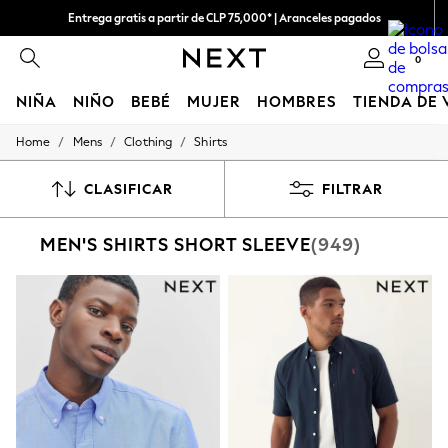
Entrega gratis a partir de CLP 75,000* | Aranceles pagados
0
NIÑA
NIÑO
BEBÉ
MUJER
HOMBRES
TIENDA DE
/
/
/
Home
Mens
Clothing
Shirts
GIRLS
New in
New: Next
CLASIFICAR
FILTRAR
Trending: Top & Short Sets
Trending: Clogs
MEN'S SHIRTS SHORT SLEEVE
(949)
Toy Story
Summer Dresses
THE SET
0-2 Years
3-5 Years
6-8 Years
9-11 Years
12-14 Years
15+ Years
All Clothing
Babygrows & Sleepsuits