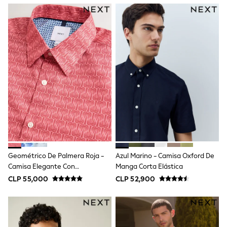
Toy Story
Pokemon
Spiderman
THE SET
Shop All Clothing
Babygrows & Sleepsuits
Bodysuits & Vests
Coats & Jackets
Jeans
Joggers
Knitwear
Nightwear & Pyjamas
Schoolwear
Sets & Outfits
Shirts & Polos
Shorts
Geométrico De Palmera Roja -
Azul Marino - Camisa Oxford De
Sportswear
Camisa Elegante Con
Manga Corta Elástica
Suits & Waistcoats
Estampado De Fácil Cuidado Y
Sweatshirts & Hoodies
CLP 55,000
CLP 52,900
Rico En Algodón
Swimwear
T-Shirts
Tops
Pants & Chinos
All Holiday Shop