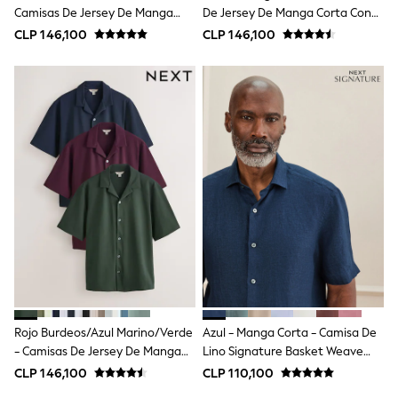
Multipacks
Camisas De Jersey De Manga
De Jersey De Manga Corta Con
All Underwear
Corta Con Cuello De Solapa 3
Cuello De Solapa 3 Pack
CLP 146,100
Pyjamas
CLP 146,100
Pack
Slippers
Socks & Tights
All Bags & Accessories
Bags
Shop all
Hoodies & Sweatshirts
T-Shirts & Vests
Leggings, Joggers & Shorts
Swim
Hats, Gloves & Scarves
BOYS
0-2 Years
3-5 Years
6-8 Years
9-11 Years
12-14 Years
15+ Years
Rojo Burdeos/Azul Marino/Verde
Azul - Manga Corta - Camisa De
All Boy's New In
- Camisas De Jersey De Manga
Lino Signature Basket Weave
Boys' New In
Corta Con Cuello De Solapa 3
100%
Trending: Top & Short Sets
CLP 146,100
CLP 110,100
Pack
Trending: Clogs