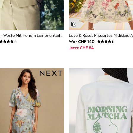
Limettengrün - Weste Mit Hohem Leinenanteil Und High-Neck
War CHF 140
Jetzt CHF 84