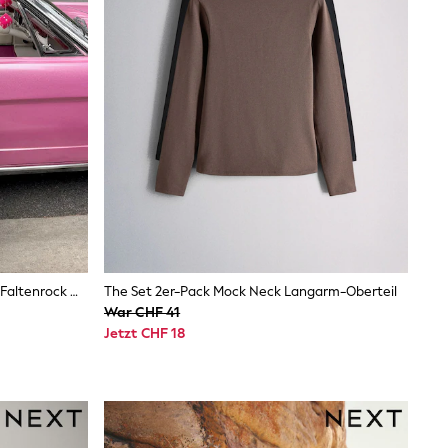
Lipsy Premium Spitze Hybrid 2-In-1 Faltenrock Midikleid
The Set 2er-Pack Mock Neck Langarm-Oberteil
War CHF 41
Jetzt CHF 18