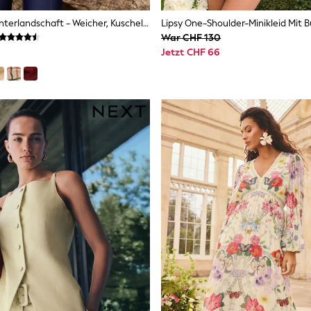
Blau Grafik Winterlandschaft - Weicher, Kuscheliger Teddy-Borg-Fleece Mit Viertelreissverschluss
War CHF 130
Jetzt CHF 66