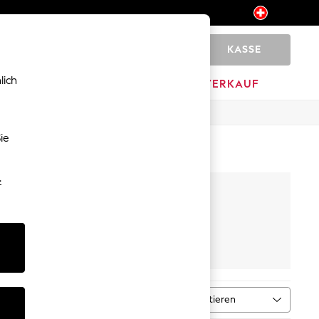
KASSE
0
lich
HOME
MARKEN
AUSVERKAUF
ie
-
gerie
Schuhe
Sortieren
MEHR