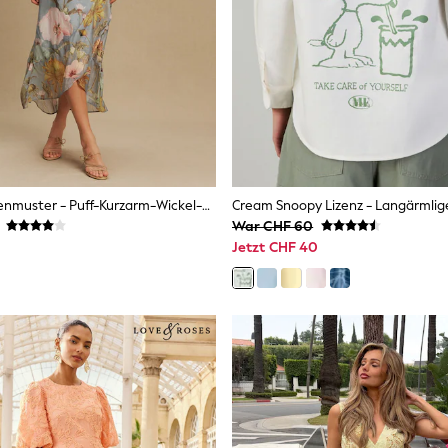
Blau Mit Blumenmuster - Puff-Kurzarm-Wickel-Event-Midi-Kleid
War CHF 60
Jetzt CHF 40