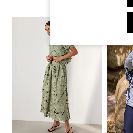
T-Shirts & Vests
Sunglasses
Men's Holiday Shop
All Swimwear
Accessories
Bags & Luggage
Footwear
Hats
Linen Collection
Loafers
Polo Shirts
Sandals & Flipflops
Shirts
Shorts
Sunglasses
T-Shirts
Vests
Boys Holiday Shop
All Swimwear
Ponchos & Toweling sets
Sun Hats & Caps
Polo Shirts
Rash Vests
Sandals & Sliders