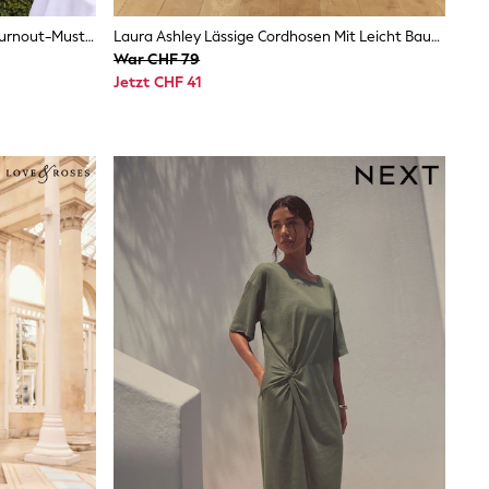
Lipsy One-Shoulder-Minikleid Mit Burnout-Muster, Goldfarbenen Zierdetails Und Puffärmeln
Laura Ashley Lässige Cordhosen Mit Leicht Bauchigem Schnitt
War CHF 79
Jetzt CHF 41