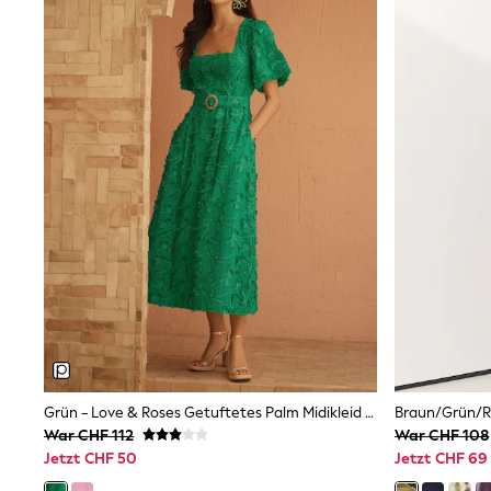
Bags
All Occasionwear
All Partywear
Wedding
Dresses
Shoes
Cardigans
Skirts
Shop all
Shop All
Disney
Marvel
Paw Patrol
Peppa Pig
Gaming
Harry Potter
Spider man
New In
Trainers
Hoodies & Sweatshirts
Grün - Love & Roses Getuftetes Palm Midikleid Mit Puffärmeln
T-Shirts & Vests
War CHF 112
War CHF 108
Leggings
Jetzt CHF 50
Jetzt CHF 69
Swim
adidas