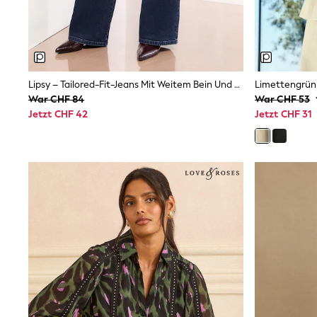
Birkenstock
Crocs
Havaianas
Pour Moi
Rayban
Skechers
Lipsy – Tailored-Fit-Jeans Mit Weitem Bein Und Biesen
GIRLS
War CHF 84
War CHF 53
New In
Jetzt CHF 42
Jetzt CHF 31
New in from Next
New In
Trending: Top & Short Sets
Trending: Clogs
Toy Story
THE SET
50 - 92cm
98 - 110cm
116 - 134cm
140 - 174cm
All Clothing
T-Shirts
Dresses
Shorts & Skirts
Coats & Jackets