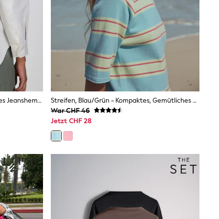
Cream Snoopy Lizenz - Langärmliges Jeanshemd Mit Lockerer Passform
Streifen, Blau/Grün - Kompaktes, Gemütliches Kurzarm-Top
War CHF 46
Jetzt CHF 28