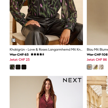
Sweatshirts & Hoodies
Knitwear
Trousers & Leggings
Sets & Outfits
Tops
Nightwear & Pyjamas
Jumpsuits & Playsuits
Jeans
Shirts & Blouses
Swimwear
Sportswear
Khakigrün - Love & Roses Langarmhemd Mit Knopfleiste
Dungarees
War CHF 63
War CHF 108
Multipacks
Jetzt CHF 23
Jetzt CHF 86
All Holiday Shop
Tops
Dresses
Shorts
Skirts
Sandals & Sliders
Rash Vests
Sun Safe Swimwear
Sun Hats & Caps
Denim Jackets
Raincoats