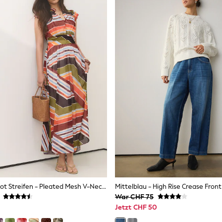
Braun/Grün/Rot Streifen - Pleated Mesh V-Neck Occasion Maxi Dress
War CHF 75
Jetzt CHF 50