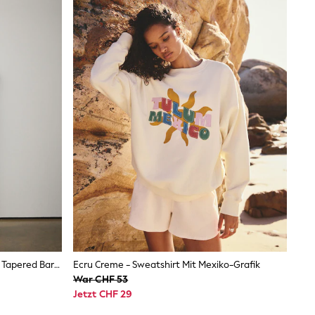
Mittelblau - High Rise Crease Front Tapered Barrel Jeans
Ecru Creme - Sweatshirt Mit Mexiko-Grafik
War CHF 53
Jetzt CHF 29