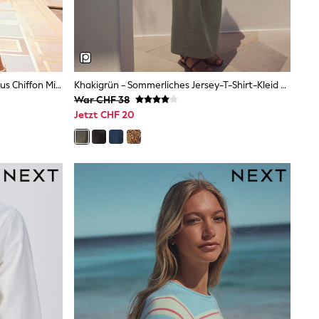
Love & Roses Plissiertes Midikleid Aus Chiffon Mit V-Ausschnitt
Khakigrün - Sommerliches Jersey-T-Shirt-Kleid Mit Gedrehtem Design
War CHF 38
Jetzt CHF 20