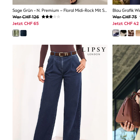
Shirts
Shorts
Sage Grün - N. Premium – Floral Midi-Rock Mit Spitze Für Besondere Anlässe
Sunglasses
War CHF 126
War CHF 75
Sunsafe Swimwear
Jetzt CHF 65
Jetzt CHF 42
Swimshorts
Tops & T-Shirts
Girls Holiday Shop
All Swimwear
Beach Dresses & Kaftans
Dresses
Sun Hats & Caps
Jumpsuits & Playsuits
Rash Vests
Sandals & Sliders
Shorts
Skirts
Sunglasses
Sunsafe Swimwear
Tops & T-Shirts
Baby Holiday Shop
Baby Travel Accessories
All Accessories
Beach Bags
Beach Towels