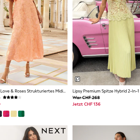
Pfirsich, Pink - Love & Roses Strukturiertes Midikleid Mit Rundhalsausschnitt Und Puffärmeln
9
War CHF 268
9
Jetzt CHF 136