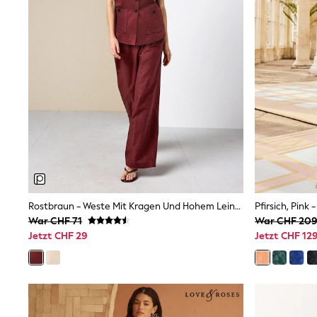
Waterproof
Shackets
Puddlesuits
Gilets
Fleeces
Teddy Borg
Puffers
Snowsuits
All Footwear
New In
Boots
Half Sizes
Slippers
Trainers
Wellies
Rostbraun - Weste Mit Kragen Und Hohem Leinenanteil
Wide Fit
War CHF 71
War CHF 20
Shoes
Jetzt CHF 29
Jetzt CHF 12
All Underwear
Nighties
Pyjamas
Robes
Socks & Tights
All Bags & Accessories