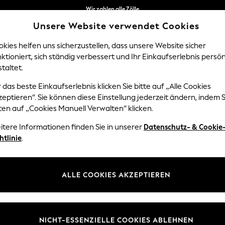
Sie können jetzt
auf Französisch und Italienisch einkaufen
Erhalten Sie 10 CHF Rabatt
Unsere Website verwendet Cookies
auf Ihre erste App-Bestellung*
kies helfen uns sicherzustellen, dass unsere Website sicher
ktioniert, sich ständig verbessert und Ihr Einkaufserlebnis persön
NGEN
BABY
DAMEN
HERREN
taltet.
 das beste Einkaufserlebnis klicken Sie bitte auf „Alle Cookies
eptieren“. Sie können diese Einstellung jederzeit ändern, indem S
DAMEN – SALE
(32242)
ten auf „Cookies Manuell Verwalten“ klicken.
itere Informationen finden Sie in unserer
Datenschutz- & Cookie
htlinie
.
T-Shirts
Hemden und
Jeans & Hosen
Leggings &
Jacken & Mäntel
Lin
ALLE COOKIES AKZEPTIEREN
Blusen
Jogginghosen
Größe
Kategorie
Marke
NICHT-ESSENZIELLE COOKIES ABLEHNEN