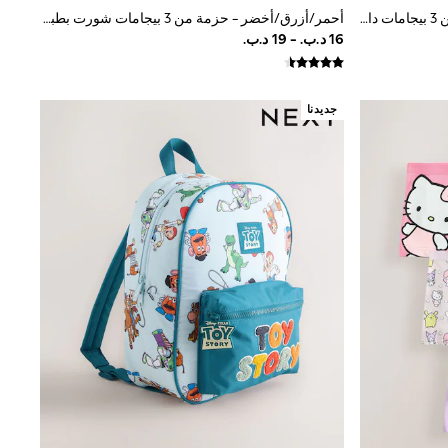
أحمر/أخضر/أزرق - Marvel - حزمة من 3 بيجامات دافئة (9 شهور-8 سنة)
أحمر/أزرق/أخضر - حزمة من 3 بيجامات شورت بطبعة Marvel (12 شهر-11 سنة)
جديدنا