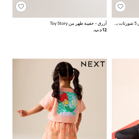
وردي/أرجواني فاتح - وردي - حزمة من 5 شورتات بطبعة Hello Kitty (2-14سنة)
أزرق - حقيبة ظهر من Toy Story