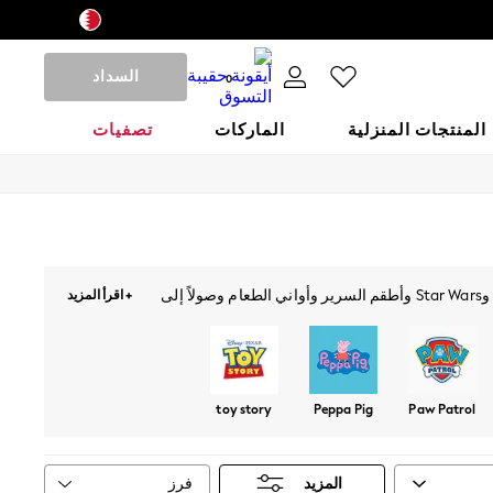
السداد
0
المنتجات المنزلية
الماركات
تصفيات
سوف يحب أطفالك أحدث تشكيلاتنا التي تستوحى من مجموعة من أكثر الشخصيات المفضلة لديهم. من التيشرتات بتصميمات Disney وMinecraft وStar Wars وأطقم السرير وأواني الطعام وصولاً إلى
+ اقرأ المزيد
toy story
Peppa Pig
Paw Patrol
فرز
المزيد