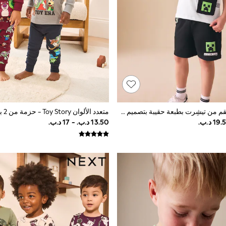
أبيض/أسود - طقم من تيشِرت بطبعة حقيبة بتصميم شخصية Minecraft وشورت (3 - 16 سنة)