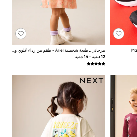
مرجاني ـ طبعة شخصية Ariel - طقم من رداء عُلوي وتنورة بتصميم مستوحى من ديزني (3 أشهر - 7 سنوات)