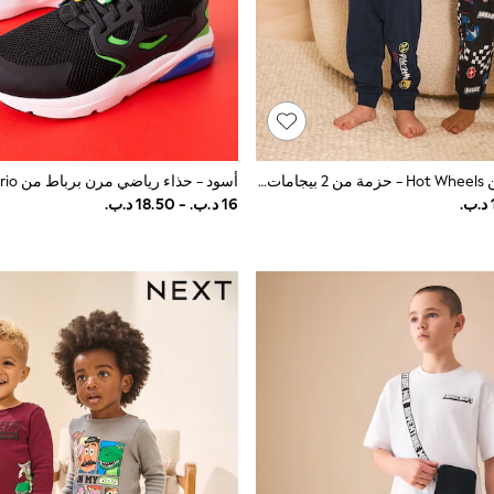
متعدد الألوان من Hot Wheels - حزمة من 2 بيجامات دافئة (9 شهور-9 سنة)
أسود - حذاء رياضي مرن برباط من Mario