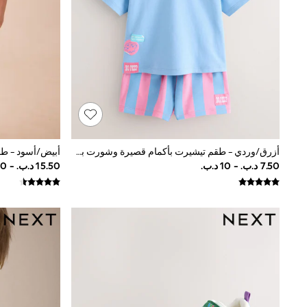
Shirts
Polo Shirts
Sweatshirts
Cardigans
Coats & Jackets
Underwear
Socks & Tights
Multipacks
All Girls Sports & Swimwear
Trainers & Pumps
Tops
أزرق/وردي - طقم تيشيرت بأكمام قصيرة وشورت بشخصية Bo Peep من Toy Story (3 أشهر -7سنوات)
Leggings
Shorts
Joggers
adidas
Nike
Shop All
Shoes
Coats & Jackets
Bags & Accessories
Shirts
Polo Shirts
Shop all