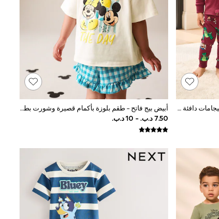
متعدد الألوان Toy Story - حزمة من 2 بيجامات دافئة (9 شهور-8 سنة)
أبيض بيج فاتح - طقم بلوزة بأكمام قصيرة وشورت بطبعة Minnie و Mickey من Disney (3أشهر-7سنوات)