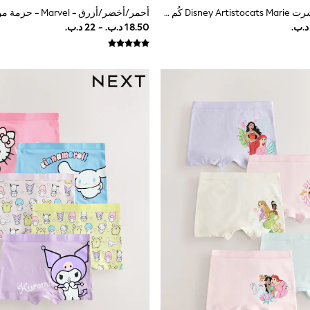
وردي - طقم تيشرت Disney Artistocats Marie كُم قصير وبنطلون ضيقة (3شهور-7سنوات)