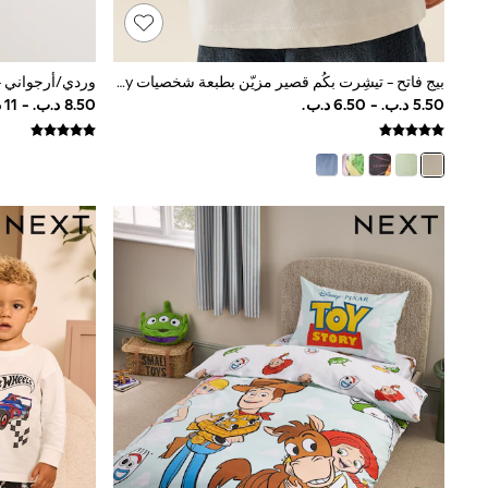
Trousers & Chinos
Jeans
Sandals
Shorts
بيج فاتح - تيشِرت بكُم قصير مزيّن بطبعة شخصيات Toy Story (3 شهور-8 سنوات)
Swimwear
Hats & Caps
Vests
Sunglasses
Beach Towels
Bags
Travel Bags
Luggage
Angel & Rocket
B by Ted Baker
Baker by Ted Baker
Boden
Lipsy
Love & Roses
Mint Velvet
Monsoon
River Island
Eid Holiday Collection
SCHOOLWEAR