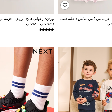
وردي/أرجواني - حزمة من 5 من ملابس داخلية قصيرة بتصميم أميرات ديزني (2-12 سنة)