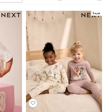
Jumpsuits & Playsuits
Shorts & Skirts
Sun Safe
جديدنا
Sun Hats & Caps
Sunglasses
Women's Holiday Shop
Women's Travel Styles
Dresses
Linen Collection
Tops & T-Shirts
Cover Ups & Kaftans
Sandals
Swimwear
Jumpsuits & Playsuits
Beachwear
Skirts
Trousers
Sunglasses
Sun Hats & Caps
Resort Styles
Boys' Holiday Shop
Boys' Travel Styles
Sunset Styles
Sets & Outfits