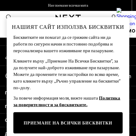
Ние поемаме всички мита
An error occurred on client
Приемаме
0
Нашите социални мрежи
НАШИЯТ САЙТ ИЗПОЛЗВА БИСКВИТКИ
ВАКАНЦИОНЕН МАГАЗИН
МОМИЧЕТА
МО
Бисквитките ни помагат да се грижим сайта ни да
работи по сигурен начин и постоянно подобрява и
HOLIDAY SHOP
персонализира вашето изживяване при пазаруване.
Моят акаунт
Women's Holiday Shop
Влезте в профила си
All Swimwear
Кликнете върху „Приемане На Всички Бисквитки“, за
да получите най-доброто изживяване при пазаруване.
All Beachwear
Избор На Език
Можете да промените тези настройки по всяко време,
Bags & Accessories
Bg
En
български
като кликнете върху „Ръчно управление на бисквитки“
Beach Dresses & Kaftans
по-долу.
Dresses
Помощ
Flip Flops
За повече информация моля, вижте нашата
Политика
Sliders
за поверителност и за бисквитките.
.
Поверителност и правни въпроси
Jumpsuits & Playsuits
Linen Collection
Отдели
ПРИЕМАНЕ НА ВСИЧКИ БИСКВИТКИ
Sandals
Shorts
Други услуги