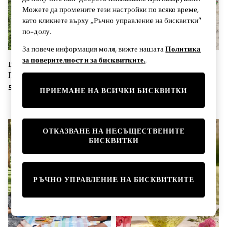
Sunglasses
Можете да промените тези настройки по всяко време,
Men's Holiday Shop
като кликнете върху „Ръчно управление на бисквитки“
All Swimwear
Accessories
по-долу.
Bags & Luggage
За повече информация моля, вижте нашата
Политика
Footwear
за поверителност и за бисквитките.
.
Hats
Водоустойчиво Одеяло За
Плажно Одеяло За Пикник Dock
Linen Collection
Пикник На Открито Furn Ana
& Bay Travel
Loafers
59 €
112 € - 130 €
Polo Shirts
ПРИЕМАНЕ НА ВСИЧКИ БИСКВИТКИ
Sandals & Flipflops
Shirts
Shorts
Sunglasses
ОТКАЗВАНЕ НА НЕСЪЩЕСТВЕНИТЕ
T-Shirts
БИСКВИТКИ
Vests
Boys Holiday Shop
All swimwear
Ponchos & Toweling sets
РЪЧНО УПРАВЛЕНИЕ НА БИСКВИТКИТЕ
Sun Hats & Caps
Polo Shirts
Rash Vests
Sandals & Sliders
Shirts