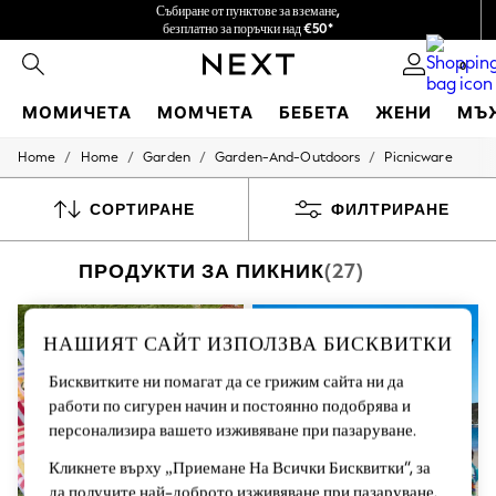
Събиране от пунктове за вземане,
безплатно за поръчки над €50*
Ние поемаме всички мита
0
МОМИЧЕТА
МОМЧЕТА
БЕБЕТА
ЖЕНИ
МЪ
/
/
/
/
Home
Home
Garden
Garden-And-Outdoors
Picnicware
HOLIDAY SHOP
Women's Holiday Shop
All Swimwear
СОРТИРАНЕ
ФИЛТРИРАНЕ
All Beachwear
Bags & Accessories
ПРОДУКТИ ЗА ПИКНИК
(27)
Beach Dresses & Kaftans
Dresses
Flip Flops
Sliders
НАШИЯТ САЙТ ИЗПОЛЗВА БИСКВИТКИ
Jumpsuits & Playsuits
Linen Collection
Бисквитките ни помагат да се грижим сайта ни да
Sandals
работи по сигурен начин и постоянно подобрява и
Shorts
персонализира вашето изживяване при пазаруване.
Trousers
Sun Hats & Caps
Кликнете върху „Приемане На Всички Бисквитки“, за
Tops & T-Shirts
да получите най-доброто изживяване при пазаруване.