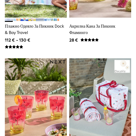
Shorts
Sunglasses
Sunsafe Swimwear
Swimshorts
Плажно Одеяло За Пикник Dock
Акрилна Кана За Пикник
Tops & T-Shirts
& Bay Travel
Фламинго
Girls Holiday Shop
All swimwear
112 € - 130 €
28 €
Beach Dresses & Kaftans
Dresses
Sun Hats & Caps
Jumpsuits & Playsuits
Rash Vests
Sandals & Sliders
Shorts
Skirts
Sunglasses
Sunsafe Swimwear
Swimsuits
Tops & T-Shirts
Baby Holiday Shop
Baby Travel Accessories
All Accessories
Beach Bags