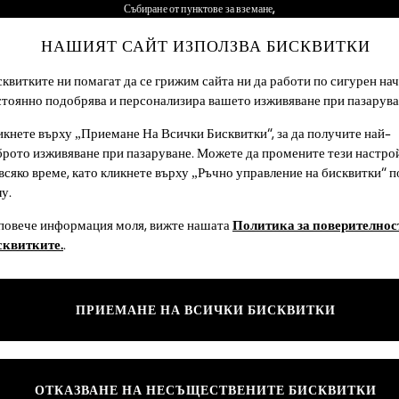
Събиране от пунктове за вземане,
безплатно за поръчки над €50*
НАШИЯТ САЙТ ИЗПОЛЗВА БИСКВИТКИ
Ние поемаме всички мита
Нашите социални мрежи
квитките ни помагат да се грижим сайта ни да работи по сигурен нач
стоянно подобрява и персонализира вашето изживяване при пазарува
ЕБЕТА
ЖЕНИ
МЪЖЕ
ЗА ДО
кнете върху „Приемане На Всички Бисквитки“, за да получите най-
брото изживяване при пазаруване. Можете да промените тези настро
Избор На Език
всяко време, като кликнете върху „Ръчно управление на бисквитки“ п
български
у.
ност и правни въпроси
Отдели
 повече информация моля, вижте нашата
Политика за поверителност
сквитките.
.
 поверителност и за
Дамски
те“
Мъжки
условия
Момчета
ПРИЕМАНЕ НА ВСИЧКИ БИСКВИТКИ
вление на бисквитките
Момичета
 отзиви и оценки от клиенти
За дома
ОТКАЗВАНЕ НА НЕСЪЩЕСТВЕНИТЕ БИСКВИТКИ
Бебета