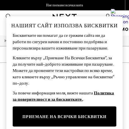
Ние поемаме всички мита
Приемаме
0
НАШИЯТ САЙТ ИЗПОЛЗВА БИСКВИТКИ
ВАКАНЦИОНЕН МАГАЗИН
МОМИЧЕТА
МО
Бисквитките ни помагат да се грижим сайта ни да
/
/
/
Home
Home
Garden
Garden-And-Outdoors
работи по сигурен начин и постоянно подобрява и
HOLIDAY SHOP
персонализира вашето изживяване при пазаруване.
Women's Holiday Shop
All Swimwear
СОРТИРАНЕ
ФИЛТРИРАНЕ
Кликнете върху „Приемане На Всички Бисквитки“, за
All Beachwear
да получите най-доброто изживяване при пазаруване.
Bags & Accessories
HOME GARDEN AND OUTDOORS GREY
Beach Dresses & Kaftans
Можете да промените тези настройки по всяко време,
Dresses
като кликнете върху „Ръчно управление на бисквитки“
(4)
Flip Flops
по-долу.
Sliders
Jumpsuits & Playsuits
За повече информация моля, вижте нашата
Политика
Linen Collection
за поверителност и за бисквитките.
.
Sandals
Shorts
Trousers
ПРИЕМАНЕ НА ВСИЧКИ БИСКВИТКИ
Sun Hats & Caps
Tops & T-Shirts