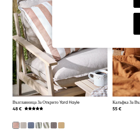
Tops & T-Shirts
Sunglasses
Men's Holiday Shop
All Swimwear
Accessories
Bags & Luggage
Footwear
Hats
Linen Collection
Loafers
Polo Shirts
Sandals & Flipflops
Shirts
Shorts
Sunglasses
T-Shirts
Vests
Boys Holiday Shop
Възглавница За Открито Yard Hayle
All swimwear
48 €
55 €
Ponchos & Toweling sets
Sun Hats & Caps
Polo Shirts
Rash Vests
Sandals & Sliders