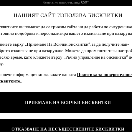
Ние поемаме всички мита
НАШИЯТ САЙТ ИЗПОЛЗВА БИСКВИТКИ
Приемаме
квитките ни помагат да се грижим сайта ни да работи по сигурен нач
стоянно подобрява и персонализира вашето изживяване при пазарува
МОМЧЕТА
БЕБЕТА
ЖЕНИ
МЪЖЕ
кнете върху „Приемане На Всички Бисквитки“, за да получите най-
брото изживяване при пазаруване. Можете да промените тези настро
всяко време, като кликнете върху „Ръчно управление на бисквитки“ п
GARDEN AND OUTDOORS BROWN 100% COTTO
у.
 повече информация моля, вижте нашата
Политика за поверителност
Материал
Вид
Форма
сквитките.
.
ПРИЕМАНЕ НА ВСИЧКИ БИСКВИТКИ
ОТКАЗВАНЕ НА НЕСЪЩЕСТВЕНИТЕ БИСКВИТКИ