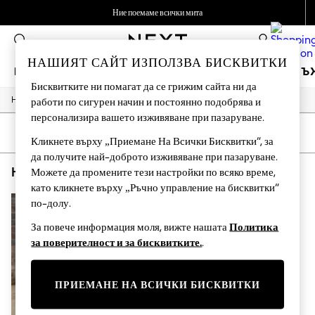
Ние поемаме всички мита
Приемаме
0
НАШИЯТ САЙТ ИЗПОЛЗВА БИСКВИТКИ
МОМИЧЕТА
МОМЧЕТА
БЕБЕТА
ЖЕНИ
МЪ
Бисквитките ни помагат да се грижим сайта ни да
/
/
/
Home
Home
Garden
Garden-And-Outdoors
работи по сигурен начин и постоянно подобрява и
HOLIDAY SHOP
персонализира вашето изживяване при пазаруване.
Women's Holiday Shop
All Swimwear
СОРТИРАНЕ
ФИЛТРИРАНЕ
Кликнете върху „Приемане На Всички Бисквитки“, за
All Beachwear
да получите най-доброто изживяване при пазаруване.
Bags & Accessories
HOME GARDEN AND OUTDOORS OUTDOOR LIVING CREAM
(1)
Beach Dresses & Kaftans
Можете да промените тези настройки по всяко време,
Dresses
като кликнете върху „Ръчно управление на бисквитки“
Flip Flops
по-долу.
Sliders
Jumpsuits & Playsuits
За повече информация моля, вижте нашата
Политика
Linen Collection
за поверителност и за бисквитките.
.
Sandals
Shorts
Trousers
ПРИЕМАНЕ НА ВСИЧКИ БИСКВИТКИ
Sun Hats & Caps
Tops & T-Shirts