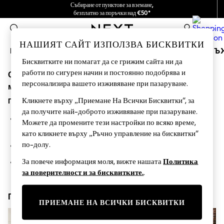
Събиране от пунктове за вземане,
безплатно за поръчки над €50*
Ние поемаме всички мита
0
НАШИЯТ САЙТ ИЗПОЛЗВА БИСКВИТКИ
МОМИЧЕТА
МОМЧЕТА
БЕБЕТА
ЖЕНИ
МЪ
Бисквитките ни помагат да се грижим сайта ни да
работи по сигурен начин и постоянно подобрява и
Съжаляваме, но категорията, която сте поискали,
HOLIDAY SHOP
персонализира вашето изживяване при пазаруване.
Women's Holiday Shop
може би е преместена или вече не съществува.
All Swimwear
Кликнете върху „Приемане На Всички Бисквитки“, за
Предположения:
All Beachwear
да получите най-доброто изживяване при пазаруване.
Bags & Accessories
Потърсете търсения артикул или категория в лентата за
Beach Dresses & Kaftans
Можете да промените тези настройки по всяко време,
търсене по-горе.
Dresses
като кликнете върху „Ръчно управление на бисквитки“
Flip Flops
по-долу.
Разгледайте категориите по-горе в менюто.
Sliders
Jumpsuits & Playsuits
За повече информация моля, вижте нашата
Политика
Ако знаете типа продукт, който търсите, опитайте да го
Linen Collection
за поверителност и за бисквитките.
.
потърсите по-горе.
Sandals
Shorts
Пазарувайте сега
Trousers
ПРИЕМАНЕ НА ВСИЧКИ БИСКВИТКИ
Sun Hats & Caps
Tops & T-Shirts