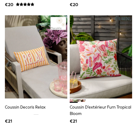
Lipsy Girl
€20
€20
Boden
Joules
Little Bird by Jools Oliver
Baker by Ted Baker
Occasionwear
Schoolwear
Partywear
Flower Girl
Bridesmaid
Shop All
A-Z Brands
JoJo Maman Bébé
BOYS
New In
New in from Next
50 - 92cm
98 - 110cm
Coussin Decoris Relax
Coussin D’extérieur Furn Tropical
116 - 134cm
Bloom
140 - 174cm
New In
€21
€21
Trending: Top & Short Sets
Trending: Clogs