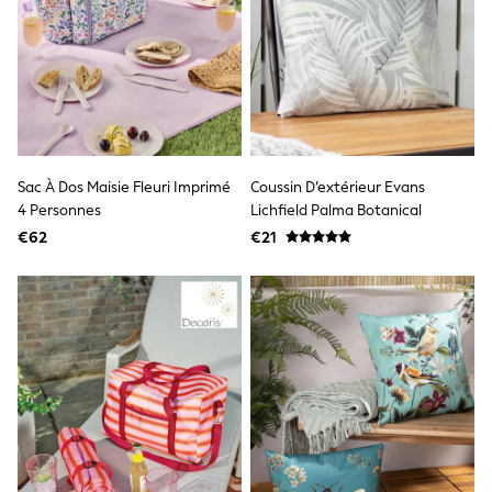
Knitwear
Trousers & Leggings
Sets & Outfits
Tops
Nightwear & Pyjamas
Jumpsuits & Playsuits
Jeans
Shirts & Blouses
Swimwear
Sac À Dos Maisie Fleuri Imprimé
Coussin D’extérieur Evans
Sportswear
4 Personnes
Lichfield Palma Botanical
Dungarees
€62
€21
Multipacks
All Holiday Shop
Tops
Dresses
Shorts
Skirts
Sandals & Sliders
Rash Vests
Sun Safe Swimwear
Sun Hats & Caps
Denim Jackets
Raincoats
Waterproof