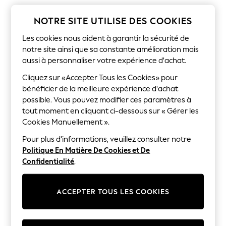
Sunglasses
Men's Holiday Shop
NOTRE SITE UTILISE DES COOKIES
All Swimwear
Accessories
Les cookies nous aident à garantir la sécurité de
Bags & Luggage
notre site ainsi que sa constante amélioration mais
Footwear
Hats
aussi à personnaliser votre expérience d'achat.
Linen Collection
Cliquez sur «Accepter Tous les Cookies» pour
Loafers
Polo Shirts
bénéficier de la meilleure expérience d'achat
Sandals & Flipflops
possible. Vous pouvez modifier ces paramètres à
Shirts
tout moment en cliquant ci-dessous sur « Gérer les
Shorts
Cookies Manuellement ».
Sunglasses
T-Shirts
Pour plus d'informations, veuillez consulter notre
Vests
Politique En Matière De Cookies et De
Boys Holiday Shop
Confidentialité
.
All Swimwear
Ponchos & Toweling sets
Sun Hats & Caps
ACCEPTER TOUS LES COOKIES
Polo Shirts
Rash Vests
Sandals & Sliders
Shirts