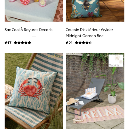
Shackets
Puddlesuits
Gilets
Fleeces
Teddy Borg
Sac Cool À Rayures Decoris
Coussin D’extérieur Wylder
Puffers
Midnight Garden Bee
Snowsuits
€17
€21
All Footwear
New In
Boots
Half Sizes
Slippers
Trainers
Wellies
Wide Fit
Shoes
All Underwear
Nighties
Pyjamas
Robes
Socks & Tights
All Bags & Accessories
Bags