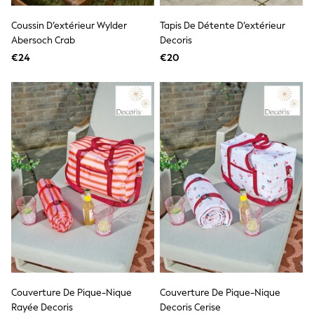
All Occasionwear
All Partywear
Coussin D’extérieur Wylder
Tapis De Détente D’extérieur
Wedding
Abersoch Crab
Decoris
Dresses
€24
Shoes
€20
Cardigans
Skirts
Shop all
Shop All
Disney
Marvel
Paw Patrol
Peppa Pig
Gaming
Harry Potter
Spider man
New In
Trainers
Hoodies & Sweatshirts
T-Shirts & Vests
Leggings
Swim
Couverture De Pique-Nique
Couverture De Pique-Nique
adidas
Rayée Decoris
Decoris Cerise
All Girls Brands