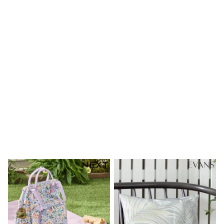
Birkenstock
Crocs
Havaianas
Pour Moi
Rayban
Skechers
GIRLS
New In
New in from Next
New In
Trending: Top & Short Sets
Trending: Clogs
Toy Story
THE SET
50 - 92cm
98 - 110cm
116 - 134cm
140 - 174cm
All Clothing
T-Shirts
Dresses
Shorts & Skirts
Coats & Jackets
Sweatshirts & Hoodies